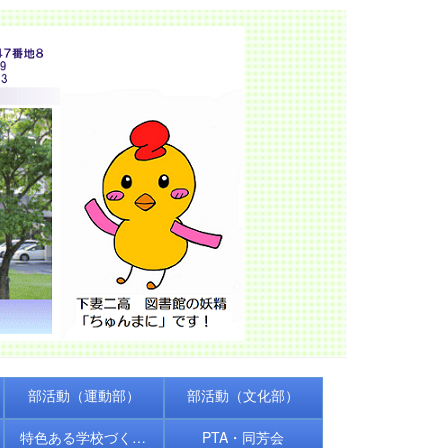
部活動（運動部）
部活動（文化部）
特色ある学校づくり推進事業
PTA・同芳会